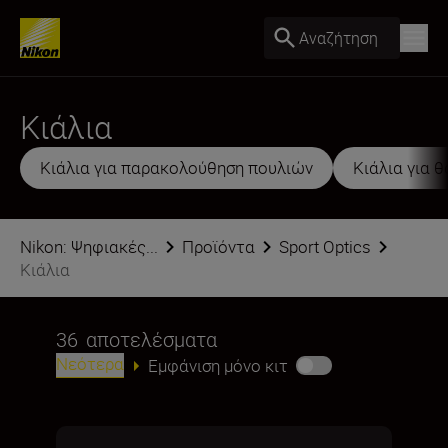
Αναζήτηση
Κιάλια
Κιάλια για παρακολούθηση πουλιών
Κιάλια για 
Nikon: Ψηφιακές...
Προϊόντα
Sport Optics
Κιάλια
36
αποτελέσματα
Νεότερα
Εμφάνιση μόνο κιτ