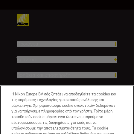
Προϊόντα
Έμπνευση
Βοήθεια και υποστήριξη
Εταιρεία
Η Nikon Europe BV σάς ζητάει να αποδεχθείτε τα cookies και
τις παρόμοιες τεχνολογίες για σκοπούς ανάλυσης και
μάρκετινγκ. Χρησιμοποιούμε cookie αναλυτικών δεδομένων
για να παίρνουμε πληροφορίες από τον χρήστη. Τρίτα μέρη
τοποθετούν cookie μάρκετινγκ ώστε να μπορούμε να
εξατομικεύσουμε τις διαφημίσεις για εσάς και να
υπολογίσουμε την αποτελεσματικότητά τους. Τα cookie
τρίτων ενδέχεται επίσης να συλλέξουν δεδομένα και εκτός