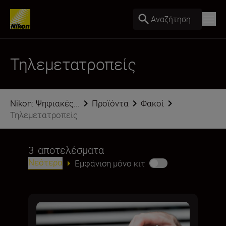
Αναζήτηση
Τηλεμετατροπείς
Nikon: Ψηφιακές...
Προϊόντα
Φακοί
Τηλεμετατροπείς
3
αποτελέσματα
Νεότερα
Εμφάνιση μόνο κιτ