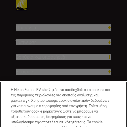
Προϊόντα
Έμπνευση
Βοήθεια και υποστήριξη
Εταιρεία
Η Nikon Europe BV σάς ζητάει να αποδεχθείτε τα cookies και
τις παρόμοιες τεχνολογίες για σκοπούς ανάλυσης και
μάρκετινγκ. Χρησιμοποιούμε cookie αναλυτικών δεδομένων
για να παίρνουμε πληροφορίες από τον χρήστη. Τρίτα μέρη
τοποθετούν cookie μάρκετινγκ ώστε να μπορούμε να
εξατομικεύσουμε τις διαφημίσεις για εσάς και να
υπολογίσουμε την αποτελεσματικότητά τους. Τα cookie