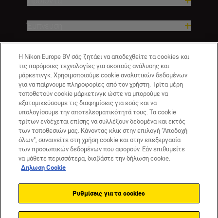
Προϊόντα
Έμπνευση
Βοήθεια και υποστήριξη
Η Nikon Europe BV σάς ζητάει να αποδεχθείτε τα cookies και
τις παρόμοιες τεχνολογίες για σκοπούς ανάλυσης και
μάρκετινγκ. Χρησιμοποιούμε cookie αναλυτικών δεδομένων
Εταιρεία
για να παίρνουμε πληροφορίες από τον χρήστη. Τρίτα μέρη
τοποθετούν cookie μάρκετινγκ ώστε να μπορούμε να
εξατομικεύσουμε τις διαφημίσεις για εσάς και να
υπολογίσουμε την αποτελεσματικότητά τους. Τα cookie
τρίτων ενδέχεται επίσης να συλλέξουν δεδομένα και εκτός
των τοποθεσιών μας. Κάνοντας κλικ στην επιλογή "Αποδοχή
όλων", συναινείτε στη χρήση cookie και στην επεξεργασία
των προσωπικών δεδομένων που αφορούν. Εάν επιθυμείτε
να μάθετε περισσότερα, διαβάστε την δήλωση cookie.
Δηλωση Cookie
GR
Nikon Sites
Επικοινωνήστε μαζί μας
Δήλωση περί απορρήτου
Ρυθμίσεις για τα cookies
Όροι Χρήσης
Δήλωση cookie
Ρυθμίσεις cookie
© 2026 Nikon