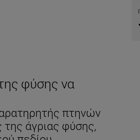
της φύσης να
παρατηρητής πτηνών
 της άγριας φύσης,
κού πεδίου