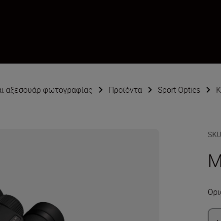
αι αξεσουάρ φωτογραφίας
Προϊόντα
Sport Optics
Κ
SK
M
Ορι