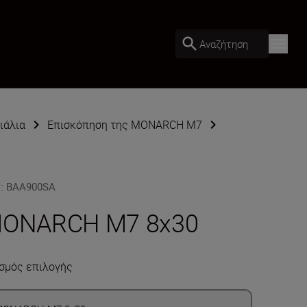
Αναζήτηση
ιάλια
Επισκόπηση της MONARCH M7
U
:
BAA900SA
ONARCH M7 8x30
σμός επιλογής