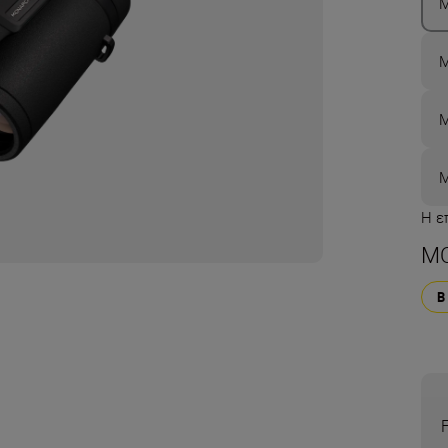
M
M
M
M
Η ε
MO