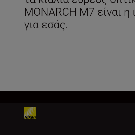
MONARCH M7 είναι η ι
για εσάς.