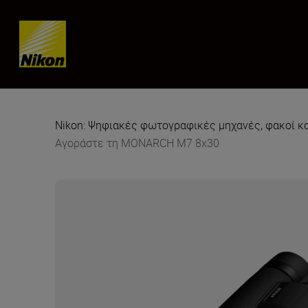
Skip content
Nikon: Ψηφιακές φωτογραφικές μηχανές, φακοί κ
Αγοράστε τη MONARCH M7 8x30