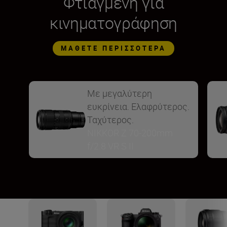
Φτιαγμένη για
κινηματογράφηση
ΜΆΘΕΤΕ ΠΕΡΙΣΣΌΤΕΡΑ
Με μεγαλύτερη
ευκρίνεια. Ελαφρύτερος.
Ταχύτερος.
NIKKOR Z 70-200mm
f/2.8 VR S II