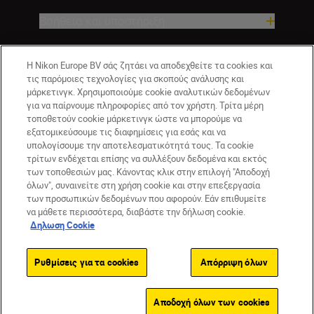
Βοήθεια και υποστήριξη
Εταιρεία
Η Nikon Europe BV σάς ζητάει να αποδεχθείτε τα cookies και
τις παρόμοιες τεχνολογίες για σκοπούς ανάλυσης και
μάρκετινγκ. Χρησιμοποιούμε cookie αναλυτικών δεδομένων
για να παίρνουμε πληροφορίες από τον χρήστη. Τρίτα μέρη
τοποθετούν cookie μάρκετινγκ ώστε να μπορούμε να
εξατομικεύσουμε τις διαφημίσεις για εσάς και να
υπολογίσουμε την αποτελεσματικότητά τους. Τα cookie
τρίτων ενδέχεται επίσης να συλλέξουν δεδομένα και εκτός
των τοποθεσιών μας. Κάνοντας κλικ στην επιλογή "Αποδοχή
όλων", συναινείτε στη χρήση cookie και στην επεξεργασία
GR
Nikon Sites
των προσωπικών δεδομένων που αφορούν. Εάν επιθυμείτε
να μάθετε περισσότερα, διαβάστε την δήλωση cookie.
Επικοινωνήστε μαζί μας
Δήλωση περί απορρήτου
Δηλωση Cookie
Όροι Χρήσης
Δήλωση cookie
Ρυθμίσεις cookie
© 2026 Nikon
Ρυθμίσεις για τα cookies
Απόρριψη όλων
Back to top
Αποδοχή όλων των cookies