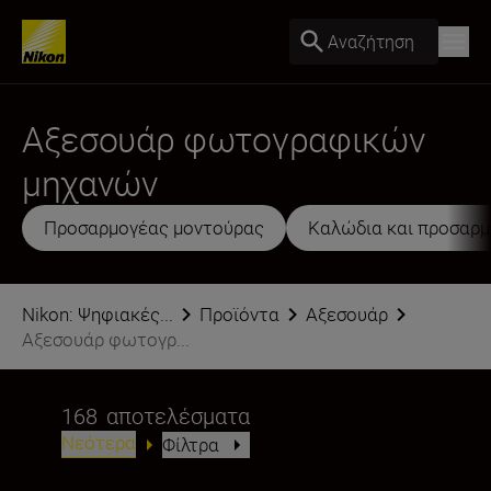
Αναζήτηση
Αξεσουάρ φωτογραφικών
μηχανών
Προσαρμογέας μοντούρας
Καλώδια και προσαρμ
Nikon: Ψηφιακές...
Προϊόντα
Αξεσουάρ
Αξεσουάρ φωτογρ...
168
αποτελέσματα
Νεότερα
Φίλτρα