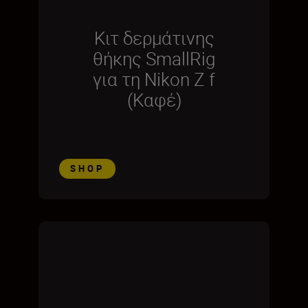
Κιτ δερμάτινης
θήκης SmallRig
για τη Nikon Z f
(Καφέ)
SHOP