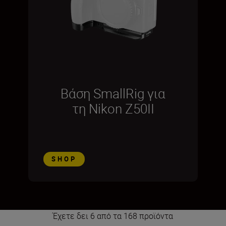
Βάση SmallRig για
τη Nikon Z50II
SHOP
Έχετε δει 6 από τα 168 προϊόντα