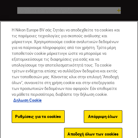
Βοήθεια και υποστήριξη
Εταιρεία
Η Nikon Europe BV σάς ζητάει να αποδεχθείτε τα cookies και
τις παρόμοιες τεχνολογίες για σκοπούς ανάλυσης και
μάρκετινγκ. Χρησιμοποιούμε cookie αναλυτικών δεδομένων
για να παίρνουμε πληροφορίες από τον χρήστη. Τρίτα μέρη
τοποθετούν cookie μάρκετινγκ ώστε να μπορούμε να
εξατομικεύσουμε τις διαφημίσεις για εσάς και να
υπολογίσουμε την αποτελεσματικότητά τους. Τα cookie
τρίτων ενδέχεται επίσης να συλλέξουν δεδομένα και εκτός
των τοποθεσιών μας. Κάνοντας κλικ στην επιλογή "Αποδοχή
όλων", συναινείτε στη χρήση cookie και στην επεξεργασία
GR
Nikon Sites
των προσωπικών δεδομένων που αφορούν. Εάν επιθυμείτε
να μάθετε περισσότερα, διαβάστε την δήλωση cookie.
Επικοινωνήστε μαζί μας
Δήλωση περί απορρήτου
Δηλωση Cookie
Όροι Χρήσης
Δήλωση cookie
Ρυθμίσεις cookie
© 2026 Nikon
Ρυθμίσεις για τα cookies
Απόρριψη όλων
Back to top
Αποδοχή όλων των cookies