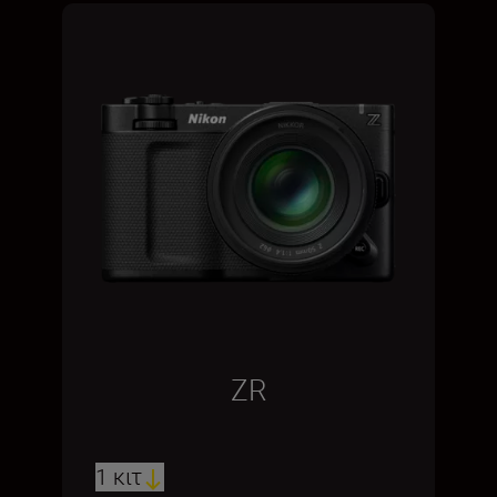
ZR
1 κιτ