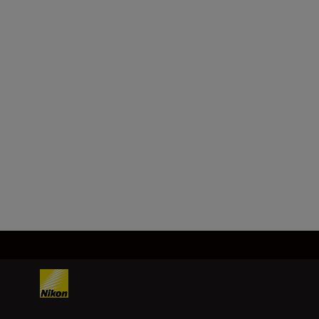
25.
Γωνιακό οπτικό πεδίο
(πραγματικό) (˚)
10x25: 5,4
12x25: 4,5
Φόρτωση περισσότερων