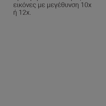
εικόνες με μεγέθυνση 10x
ή 12x.
Τεχνικά Χαρακτηριστικά
Μεγέθυνση (x)
10x25: 10
12x25: 12
Ωφέλιμη διάμετρος
αντικειμενικού φακού (mm)