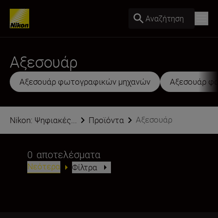
Αναζήτηση
Αξεσουάρ
Αξεσουάρ φωτογραφικών μηχανών
Αξεσουάρ φ
Αξεσουάρ
Nikon: Ψηφιακές...
Προϊόντα
0
αποτελέσματα
Νεότερα
Φίλτρα