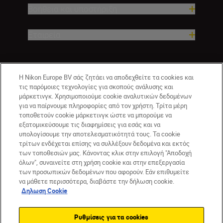
Βοήθεια και υποστήριξη
Εταιρεία
Η Nikon Europe BV σάς ζητάει να αποδεχθείτε τα cookies και
τις παρόμοιες τεχνολογίες για σκοπούς ανάλυσης και
μάρκετινγκ. Χρησιμοποιούμε cookie αναλυτικών δεδομένων
για να παίρνουμε πληροφορίες από τον χρήστη. Τρίτα μέρη
τοποθετούν cookie μάρκετινγκ ώστε να μπορούμε να
εξατομικεύσουμε τις διαφημίσεις για εσάς και να
GR
Nikon Sites
υπολογίσουμε την αποτελεσματικότητά τους. Τα cookie
τρίτων ενδέχεται επίσης να συλλέξουν δεδομένα και εκτός
Επικοινωνήστε μαζί μας
Δήλωση περί απορρήτου
των τοποθεσιών μας. Κάνοντας κλικ στην επιλογή "Αποδοχή
Όροι Χρήσης
Δήλωση cookie
Ρυθμίσεις cookie
όλων", συναινείτε στη χρήση cookie και στην επεξεργασία
© 2026 Nikon
των προσωπικών δεδομένων που αφορούν. Εάν επιθυμείτε
να μάθετε περισσότερα, διαβάστε την δήλωση cookie.
Δηλωση Cookie
Back to top
Ρυθμίσεις για τα cookies