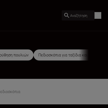
Αναζήτηση
λούθηση πουλιών
Πεδιοσκόπια για ταξίδια και σαφάρι
εδιοσκόπια