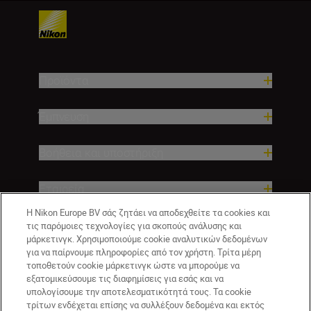
Προϊόντα
Έμπνευση
Βοήθεια και υποστήριξη
Εταιρεία
Η Nikon Europe BV σάς ζητάει να αποδεχθείτε τα cookies και
τις παρόμοιες τεχνολογίες για σκοπούς ανάλυσης και
μάρκετινγκ. Χρησιμοποιούμε cookie αναλυτικών δεδομένων
για να παίρνουμε πληροφορίες από τον χρήστη. Τρίτα μέρη
τοποθετούν cookie μάρκετινγκ ώστε να μπορούμε να
εξατομικεύσουμε τις διαφημίσεις για εσάς και να
υπολογίσουμε την αποτελεσματικότητά τους. Τα cookie
τρίτων ενδέχεται επίσης να συλλέξουν δεδομένα και εκτός