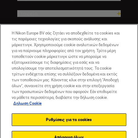
Εταιρεία
Η Nikon Europe BV σάς ζητάει να αποδεχθείτε τα cookies και
τις παρόμοιες τεχνολογίες για σκοπούς ανάλυσης και
μάρκετινγκ. Χρησιμοποιούμε cookie αναλυτικών δεδομένων
για να παίρνουμε πληροφορίες από τον χρήστη. Τρίτα μέρη
τοποθετούν cookie μάρκετινγκ ώστε να μπορούμε να
εξατομικεύσουμε τις διαφημίσεις για εσάς και να
υπολογίσουμε την αποτελεσματικότητά τους. Τα cookie
τρίτων ενδέχεται επίσης να συλλέξουν δεδομένα και εκτός
GR
Nikon Sites
των τοποθεσιών μας. Κάνοντας κλικ στην επιλογή "Αποδοχή
Επικοινωνήστε μαζί μας
Δήλωση περί απορρήτου
όλων", συναινείτε στη χρήση cookie και στην επεξεργασία
Όροι Χρήσης
Δήλωση cookie
Ρυθμίσεις cookie
των προσωπικών δεδομένων που αφορούν. Εάν επιθυμείτε
© 2026 Nikon
να μάθετε περισσότερα, διαβάστε την δήλωση cookie.
Δηλωση Cookie
Ρυθμίσεις για τα cookies
Back to top
Απόρριψη όλων