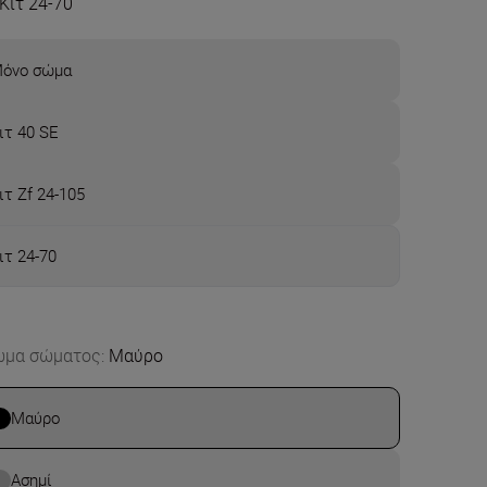
Κιτ 24-70
όνο σώμα
ιτ 40 SE
ιτ Zf 24-105
ιτ 24-70
ώμα σώματος
:
Μαύρο
Μαύρο
Ασημί