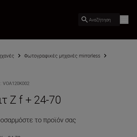
Αναζήτηση
ηχανές
Φωτογραφικές μηχανές mirrorless
U
:
VOA120K002
ιτ Z f + 24-70
οσαρμόστε το προϊόν σας