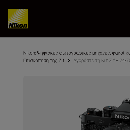
Skip content
Nikon: Ψηφιακές φωτογραφικές μηχανές, φακοί κ
Επισκόπηση της Z f
Αγοράστε τη Κιτ Z f + 24-7