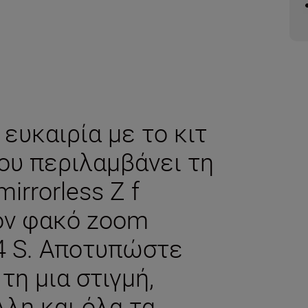
 ευκαιρία με το κιτ
ου περιλαμβάνει τη
rrorless Ζ f
ον φακό zoom
4 S. Αποτυπώστε
η μια στιγμή,
λλη και όλα τα