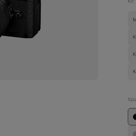
Kit
:
Μ
Κ
Κ
Κ
Χρ