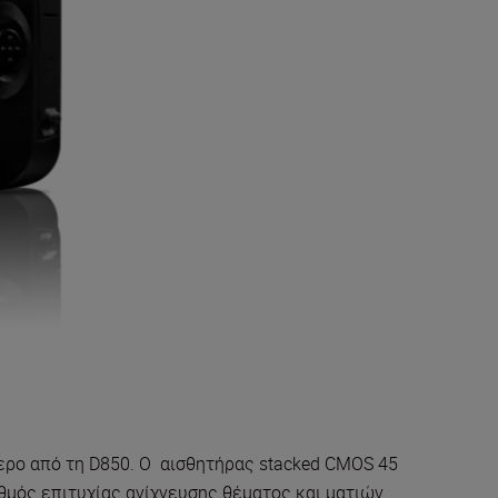
ότερο από τη D850. Ο αισθητήρας stacked CMOS 45
θμός επιτυχίας ανίχνευσης θέματος και ματιών