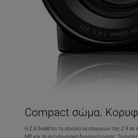
Compact σώμα. Κορυφ
Η Z 8 διαθέτει το σύνολο λειτουργιών της Z 9 σε
MP και το εντυπωσιακό δυναμικό εύρος. Το εκπλη