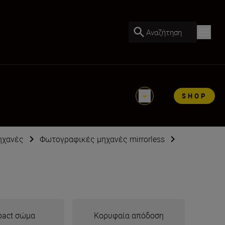
Αναζήτηση
SHOP
ηχανές
Φωτογραφικές μηχανές mirrorless
act σώμα
Κορυφαία απόδοση