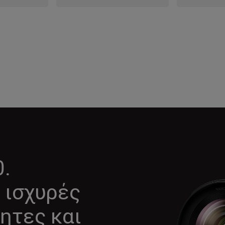
0.
 ισχυρές
ητες και