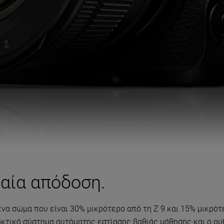
αία απόδοση.
 ένα σώμα που είναι 30% μικρότερο από τη Z 9 και 15% μικρ
κτικό σύστημα αυτόματης εστίασης βαθιάς μάθησης και ο ρυ