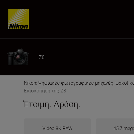
Skip content
Z8
Nikon: Ψηφιακές φωτογραφικές μηχανές, φακοί κ
Επισκόπηση της Z8
Έτοιμη. Δράση.
Video 8K RAW
45,7 mega