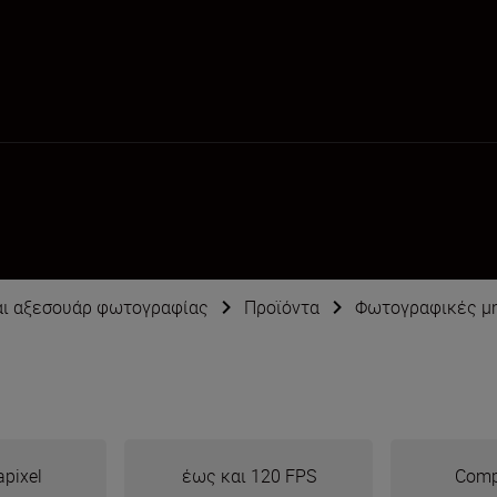
αι αξεσουάρ φωτογραφίας
Προϊόντα
Φωτογραφικές μ
pixel
έως και 120 FPS
Comp