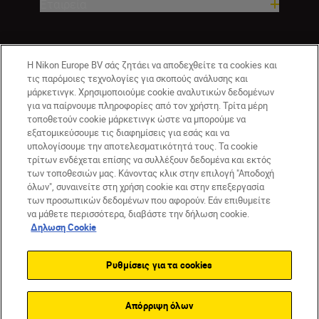
Εταιρεία
Η Nikon Europe BV σάς ζητάει να αποδεχθείτε τα cookies και
τις παρόμοιες τεχνολογίες για σκοπούς ανάλυσης και
μάρκετινγκ. Χρησιμοποιούμε cookie αναλυτικών δεδομένων
για να παίρνουμε πληροφορίες από τον χρήστη. Τρίτα μέρη
τοποθετούν cookie μάρκετινγκ ώστε να μπορούμε να
εξατομικεύσουμε τις διαφημίσεις για εσάς και να
GR
Nikon Sites
υπολογίσουμε την αποτελεσματικότητά τους. Τα cookie
τρίτων ενδέχεται επίσης να συλλέξουν δεδομένα και εκτός
Επικοινωνήστε μαζί μας
Δήλωση περί απορρήτου
των τοποθεσιών μας. Κάνοντας κλικ στην επιλογή "Αποδοχή
Όροι Χρήσης
Δήλωση cookie
Ρυθμίσεις cookie
όλων", συναινείτε στη χρήση cookie και στην επεξεργασία
© 2026 Nikon
των προσωπικών δεδομένων που αφορούν. Εάν επιθυμείτε
να μάθετε περισσότερα, διαβάστε την δήλωση cookie.
Δηλωση Cookie
Back to top
Ρυθμίσεις για τα cookies
Απόρριψη όλων