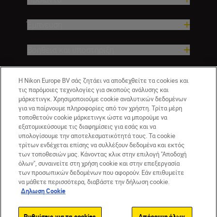
Έμπνευση
Βοήθεια και υποστήριξη
Εταιρεία
Η Nikon Europe BV σάς ζητάει να αποδεχθείτε τα cookies και
τις παρόμοιες τεχνολογίες για σκοπούς ανάλυσης και
μάρκετινγκ. Χρησιμοποιούμε cookie αναλυτικών δεδομένων
για να παίρνουμε πληροφορίες από τον χρήστη. Τρίτα μέρη
τοποθετούν cookie μάρκετινγκ ώστε να μπορούμε να
εξατομικεύσουμε τις διαφημίσεις για εσάς και να
υπολογίσουμε την αποτελεσματικότητά τους. Τα cookie
τρίτων ενδέχεται επίσης να συλλέξουν δεδομένα και εκτός
των τοποθεσιών μας. Κάνοντας κλικ στην επιλογή "Αποδοχή
όλων", συναινείτε στη χρήση cookie και στην επεξεργασία
GR
Nikon Sites
των προσωπικών δεδομένων που αφορούν. Εάν επιθυμείτε
να μάθετε περισσότερα, διαβάστε την δήλωση cookie.
Επικοινωνήστε μαζί μας
Δήλωση περί απορρήτου
Δηλωση Cookie
Όροι Χρήσης
Δήλωση cookie
Ρυθμίσεις cookie
© 2026 Nikon
Ρυθμίσεις για τα cookies
Απόρριψη όλων