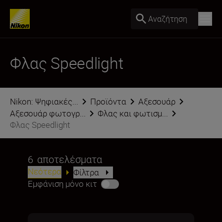
Αναζήτηση
Φλας Speedlight
Nikon: Ψηφιακές...
Προϊόντα
Αξεσουάρ
Αξεσουάρ φωτογρ...
Φλας και φωτισμ...
Φλας Speedlight
6
αποτελέσματα
Νεότερα
Φίλτρα
Εμφάνιση μόνο κιτ