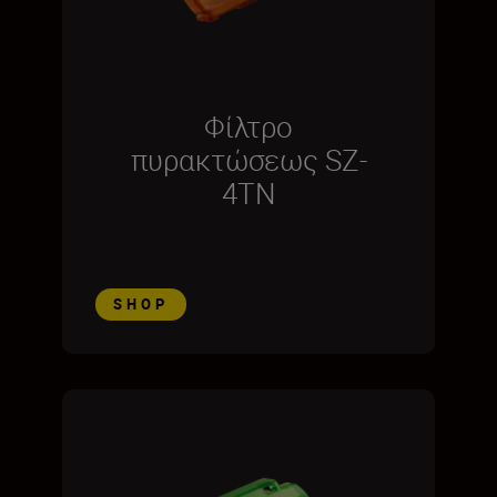
Φίλτρο
πυρακτώσεως SZ-
4TN
SHOP