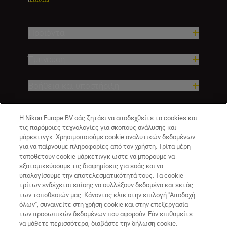
Προϊόντα
Έμπνευση
Βοήθεια και υποστήριξη
Εταιρεία
Η Nikon Europe BV σάς ζητάει να αποδεχθείτε τα cookies και
τις παρόμοιες τεχνολογίες για σκοπούς ανάλυσης και
μάρκετινγκ. Χρησιμοποιούμε cookie αναλυτικών δεδομένων
για να παίρνουμε πληροφορίες από τον χρήστη. Τρίτα μέρη
τοποθετούν cookie μάρκετινγκ ώστε να μπορούμε να
εξατομικεύσουμε τις διαφημίσεις για εσάς και να
υπολογίσουμε την αποτελεσματικότητά τους. Τα cookie
τρίτων ενδέχεται επίσης να συλλέξουν δεδομένα και εκτός
των τοποθεσιών μας. Κάνοντας κλικ στην επιλογή "Αποδοχή
όλων", συναινείτε στη χρήση cookie και στην επεξεργασία
GR
Nikon Sites
των προσωπικών δεδομένων που αφορούν. Εάν επιθυμείτε
να μάθετε περισσότερα, διαβάστε την δήλωση cookie.
Επικοινωνήστε μαζί μας
Δήλωση περί απορρήτου