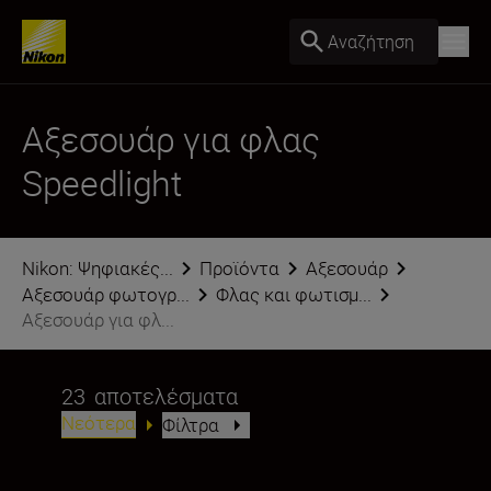
Αναζήτηση
Αξεσουάρ για φλας
Speedlight
Nikon: Ψηφιακές...
Προϊόντα
Αξεσουάρ
Αξεσουάρ φωτογρ...
Φλας και φωτισμ...
Αξεσουάρ για φλ...
23
αποτελέσματα
Νεότερα
Φίλτρα