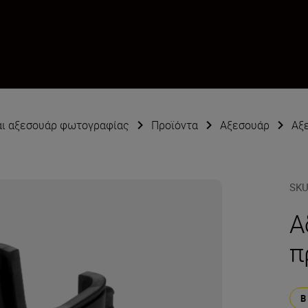
αι αξεσουάρ φωτογραφίας
Προϊόντα
Αξεσουάρ
Αξ
SK
Α
π