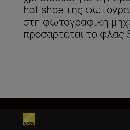
hot-shoe της φωτογρα
στη φωτογραφική μηχ
προσαρτάται το φλας 