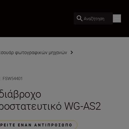
Αναζήτηση
εσουάρ φωτογραφικών μηχανών
U
:
FSW54401
διάβροχο
ροστατευτικό WG-AS2
ΒΡΕΊΤΕ ΈΝΑΝ ΑΝΤΙΠΡΌΣΩΠΟ