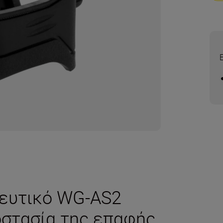
τευτικό WG-AS2
οστασία της επαφής