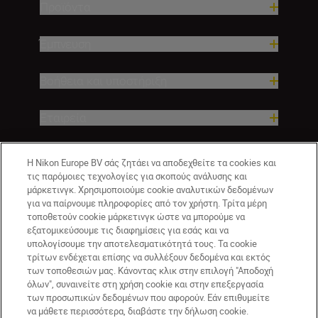
Προϊόντα
Έμπνευση
Βοήθεια και υποστήριξη
Εταιρεία
Η Nikon Europe BV σάς ζητάει να αποδεχθείτε τα cookies και
τις παρόμοιες τεχνολογίες για σκοπούς ανάλυσης και
μάρκετινγκ. Χρησιμοποιούμε cookie αναλυτικών δεδομένων
για να παίρνουμε πληροφορίες από τον χρήστη. Τρίτα μέρη
τοποθετούν cookie μάρκετινγκ ώστε να μπορούμε να
εξατομικεύσουμε τις διαφημίσεις για εσάς και να
υπολογίσουμε την αποτελεσματικότητά τους. Τα cookie
GR
Nikon Sites
τρίτων ενδέχεται επίσης να συλλέξουν δεδομένα και εκτός
των τοποθεσιών μας. Κάνοντας κλικ στην επιλογή "Αποδοχή
Επικοινωνήστε μαζί μας
Δήλωση περί απορρήτου
όλων", συναινείτε στη χρήση cookie και στην επεξεργασία
Όροι Χρήσης
Δήλωση cookie
Ρυθμίσεις cookie
των προσωπικών δεδομένων που αφορούν. Εάν επιθυμείτε
© 2026 Nikon
να μάθετε περισσότερα, διαβάστε την δήλωση cookie.