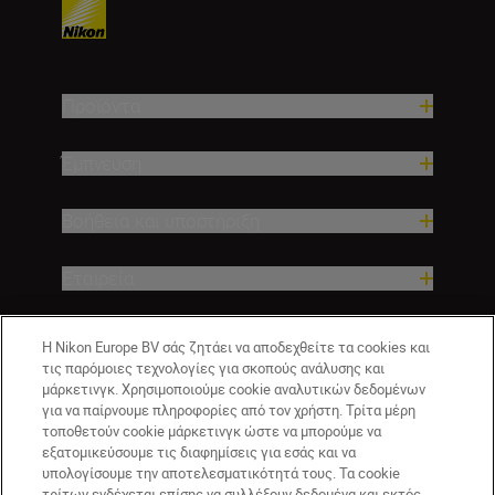
Προϊόντα
Έμπνευση
Βοήθεια και υποστήριξη
Εταιρεία
Η Nikon Europe BV σάς ζητάει να αποδεχθείτε τα cookies και
τις παρόμοιες τεχνολογίες για σκοπούς ανάλυσης και
μάρκετινγκ. Χρησιμοποιούμε cookie αναλυτικών δεδομένων
για να παίρνουμε πληροφορίες από τον χρήστη. Τρίτα μέρη
τοποθετούν cookie μάρκετινγκ ώστε να μπορούμε να
εξατομικεύσουμε τις διαφημίσεις για εσάς και να
υπολογίσουμε την αποτελεσματικότητά τους. Τα cookie
τρίτων ενδέχεται επίσης να συλλέξουν δεδομένα και εκτός