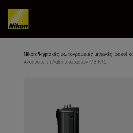
Skip content
Nikon: Ψηφιακές φωτογραφικές μηχανές, φακοί κ
Αγοράστε τη Λαβή μπαταριών MB-N12