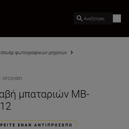
Αναζήτηση
εσουάρ φωτογραφικών μηχανών
U
:
VFC01001
αβή μπαταριών MB-
12
ΒΡΕΊΤΕ ΈΝΑΝ ΑΝΤΙΠΡΌΣΩΠΟ