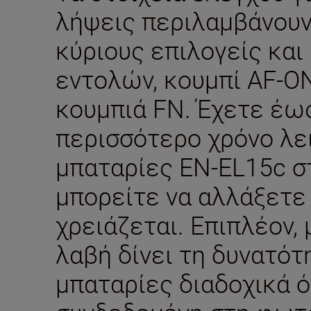
λήψεις περιλαμβάνουν
κύριους επιλογείς και
εντολών, κουμπί AF-ON
κουμπιά FN. Έχετε έως
περισσότερο χρόνο λε
μπαταρίες EN-EL15c σ
μπορείτε να αλλάξετε
χρειάζεται. Επιπλέον,
λαβή δίνει τη δυνατότ
μπαταρίες διαδοχικά ό