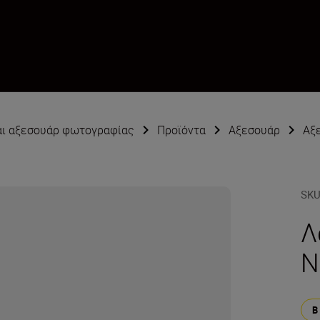
αι αξεσουάρ φωτογραφίας
Προϊόντα
Αξεσουάρ
Αξ
SK
Λ
N