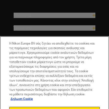
Προϊόντα
Έμπνευση
Βοήθεια και υποστήριξη
Η Nikon Europe BV σάς ζητάει να αποδεχθείτε τα cookies και
τις παρόμοιες τεχνολογίες για σκοπούς ανάλυσης και
μάρκετινγκ. Χρησιμοποιούμε cookie αναλυτικών δεδομένων
Εταιρεία
για να παίρνουμε πληροφορίες από τον χρήστη. Τρίτα μέρη
τοποθετούν cookie μάρκετινγκ ώστε να μπορούμε να
εξατομικεύσουμε τις διαφημίσεις για εσάς και να
υπολογίσουμε την αποτελεσματικότητά τους. Τα cookie
τρίτων ενδέχεται επίσης να συλλέξουν δεδομένα και εκτός
των τοποθεσιών μας. Κάνοντας κλικ στην επιλογή "Αποδοχή
όλων", συναινείτε στη χρήση cookie και στην επεξεργασία
των προσωπικών δεδομένων που αφορούν. Εάν επιθυμείτε
να μάθετε περισσότερα, διαβάστε την δήλωση cookie.
Δηλωση Cookie
GR
Nikon Sites
Επικοινωνήστε μαζί μας
Δήλωση περί απορρήτου