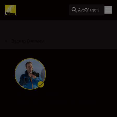
Αναζήτηση
Back to Overview
Stefan Forster
Ambassador
•
Landscape & Environment