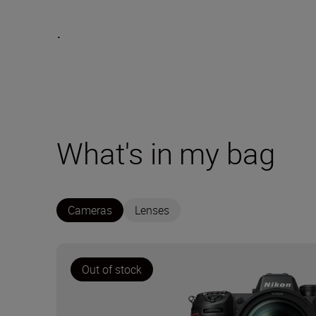
.
What's in my bag
Cameras
Lenses
Out of stock