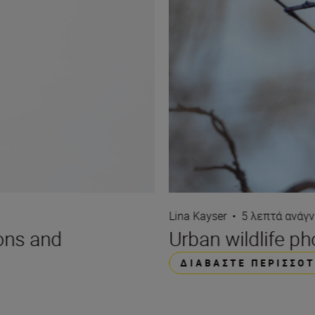
Lina Kayser
•
5 λεπτά ανάγ
ions and
Urban wildlife p
ΔΙΑΒΆΣΤΕ ΠΕΡΙΣΣΌ