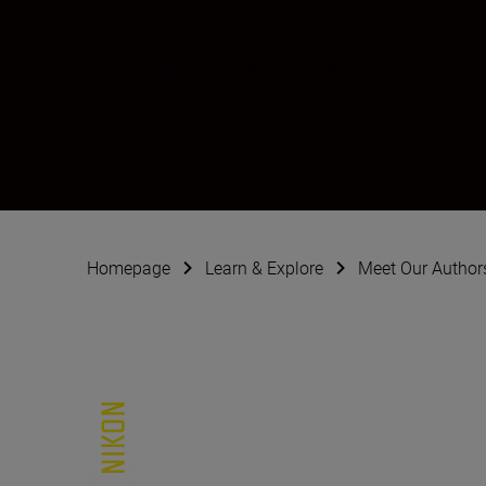
Lina Kayser
Photographer
•
Wildlife & Nature
Homepage
Learn & Explore
Meet Our Author