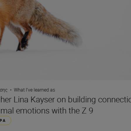
ωσης
•
What I’ve learned as
pher Lina Kayser on building connect
mal emotions with the Z 9
ΡΑ