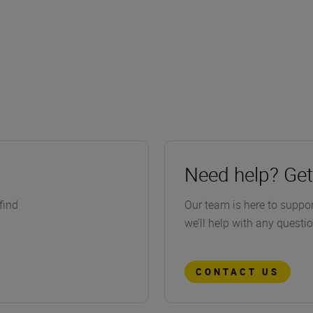
Need help? Get
find
Our team is here to suppo
we’ll help with any questi
CONTACT US