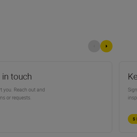
 in touch
Ke
rt you. Reach out and
Sign
ons or requests.
insp
S