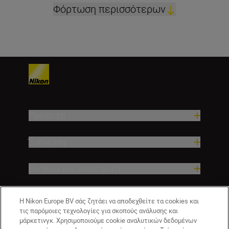
Φόρτωση περισσότερων
Προϊόντα
Έμπνευση
Βοήθεια και υποστήριξη
Εταιρεία
Η Nikon Europe BV σάς ζητάει να αποδεχθείτε τα cookies και
τις παρόμοιες τεχνολογίες για σκοπούς ανάλυσης και
μάρκετινγκ. Χρησιμοποιούμε cookie αναλυτικών δεδομένων