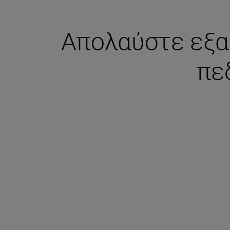
Απολαύστε εξα
πε