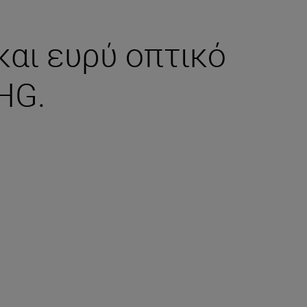
αι ευρύ οπτικό
HG.