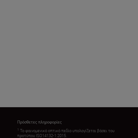
Πρόσθετες πληροφορίες
1
Το φαινομενικό οπτικό πεδίο υπολογίζεται βάσει του
προτύπου ISO14132-1:2015.