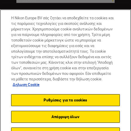
Η Nikon Europe BV σάς ζητάει να αποδεχθείτε τα cookies και
τις παρόμοιες τεχνολογίες για σκοπούς ανάλυσης και
μάρκετινγκ. Χρησιμοποιούμε cookie αναλυτικών δεδομένων
για να παίρνουμε πληροφορίες από τον χρήστη. Τρίτα μέρη
τοποθετούν cookie μάρκετινγκ ώστε να μπορούμε να
εξατομικεύσουμε τις διαφημίσεις για εσάς και να
υπολογίσουμε την αποτελεσματικότητά τους. Τα cookie
τρίτων ενδέχεται επίσης να συλλέξουν δεδομένα και εκτός
GR
Nikon Sites
των τοποθεσιών μας. Κάνοντας κλικ στην επιλογή "Αποδοχή
Επικοινωνήστε μαζί μας
Δήλωση περί απορρήτου
όλων", συναινείτε στη χρήση cookie και στην επεξεργασία
Όροι Χρήσης
Δήλωση cookie
Ρυθμίσεις cookie
των προσωπικών δεδομένων που αφορούν. Εάν επιθυμείτε
© 2026 Nikon
να μάθετε περισσότερα, διαβάστε την δήλωση cookie.
Δηλωση Cookie
Ρυθμίσεις για τα cookies
Back to top
Απόρριψη όλων