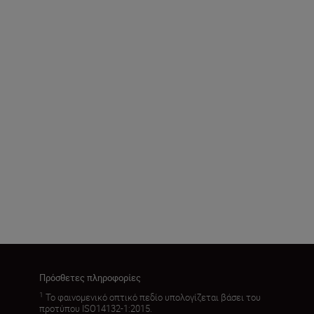
Πρόσθετες πληροφορίες
1
Το φαινομενικό οπτικό πεδίο υπολογίζεται βάσει του
προτύπου ISO14132-1:2015.