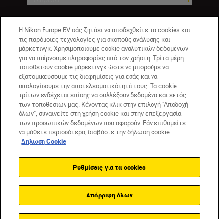
Η Nikon Europe BV σάς ζητάει να αποδεχθείτε τα cookies και
τις παρόμοιες τεχνολογίες για σκοπούς ανάλυσης και
μάρκετινγκ. Χρησιμοποιούμε cookie αναλυτικών δεδομένων
για να παίρνουμε πληροφορίες από τον χρήστη. Τρίτα μέρη
τοποθετούν cookie μάρκετινγκ ώστε να μπορούμε να
εξατομικεύσουμε τις διαφημίσεις για εσάς και να
υπολογίσουμε την αποτελεσματικότητά τους. Τα cookie
τρίτων ενδέχεται επίσης να συλλέξουν δεδομένα και εκτός
GR
Nikon Sites
των τοποθεσιών μας. Κάνοντας κλικ στην επιλογή "Αποδοχή
Επικοινωνήστε μαζί μας
Δήλωση περί απορρήτου
όλων", συναινείτε στη χρήση cookie και στην επεξεργασία
Όροι Χρήσης
Δήλωση cookie
Ρυθμίσεις cookie
των προσωπικών δεδομένων που αφορούν. Εάν επιθυμείτε
© 2026 Nikon
να μάθετε περισσότερα, διαβάστε την δήλωση cookie.
Δηλωση Cookie
Ρυθμίσεις για τα cookies
Back to top
Απόρριψη όλων