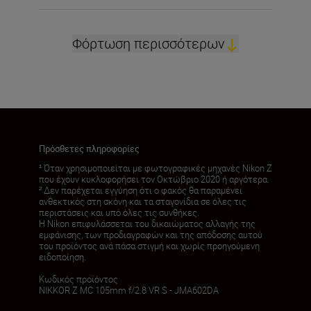
Φόρτωση περισσότερων
Πρόσθετες πληροφορίες
¹ Όταν χρησιμοποιείται με φωτογραφικές μηχανές Nikon Z
που έχουν κυκλοφορήσει τον Οκτώβριο 2020 ή αργότερα.
² Δεν παρέχεται εγγύηση ότι ο φακός θα παραμένει
ανθεκτικός στη σκόνη και τα σταγονίδια σε όλες τις
περιστάσεις και υπό όλες τις συνθήκες.
Η Nikon επιφυλάσσεται του δικαιώματος αλλαγής της
εμφάνισης, των προδιαγραφών και της απόδοσης αυτού
του προϊόντος ανά πάσα στιγμή και χωρίς προηγούμενη
ειδοποίηση.
Κωδικός προϊόντος
NIKKOR Z MC 105mm f/2.8 VR S - JMA602DA