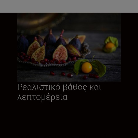
Ρεαλιστικό βάθος και
λεπτομέρεια
Αυτός ο φακός mirrorless 105 mm S-Line