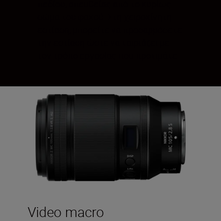
πεδίου, απευθείας από το κυρίως
σώμα του φακού. Στη χειροκίνητη
εστίαση, μπορείτε να προσαρμόσετε
την εστίαση ώστε να ταιριάζει με
τον τρόπο εργασίας που προτιμάτε.
Video macro