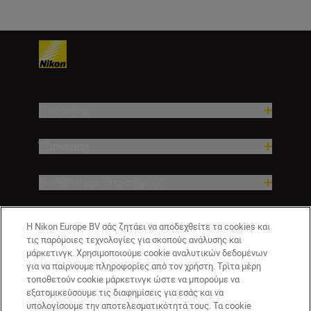
Προϊόντα
Έμπνευση
Βοήθεια και υποστήριξη
Εταιρεία
Η Nikon Europe BV σάς ζητάει να αποδεχθείτε τα cookies και
τις παρόμοιες τεχνολογίες για σκοπούς ανάλυσης και
μάρκετινγκ. Χρησιμοποιούμε cookie αναλυτικών δεδομένων
για να παίρνουμε πληροφορίες από τον χρήστη. Τρίτα μέρη
τοποθετούν cookie μάρκετινγκ ώστε να μπορούμε να
εξατομικεύσουμε τις διαφημίσεις για εσάς και να
υπολογίσουμε την αποτελεσματικότητά τους. Τα cookie