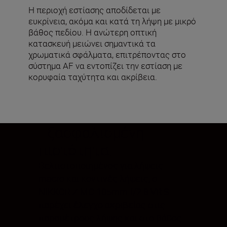
Η περιοχή εστίασης αποδίδεται με
ευκρίνεια, ακόμα και κατά τη λήψη με μικρό
βάθος πεδίου. Η ανώτερη οπτική
κατασκευή μειώνει σημαντικά τα
χρωματικά σφάλματα, επιτρέποντας στο
σύστημα AF να εντοπίζει την εστίαση με
κορυφαία ταχύτητα και ακρίβεια.
Εξασφαλισμένη
πιστότητα.
Βελτιστοποιημένος για λήψεις
macro και κοντινές λήψεις, ο
NIKKOR Z MC 105mm f/2.8 VR S
παρέχει έλεγχο ακριβείας στις
παραμέτρους λήψης και στο βάθος