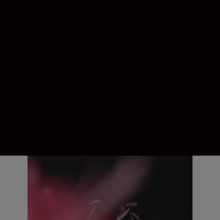
εξασφαλίζει νέα επίπεδα βάθους και
ευκρίνειας στις λήψεις macro και στις
κοντινές λήψεις. Χάρη στις απίστευτες
δυνατότητες συγκέντρωσης φωτός και
εστίασης, εξασφαλίζει υπέροχη
ευκρίνεια και αντίθεση και το ίδιο ισχύει
και για το bokeh. Εκπληκτικές κοντινές
λήψεις. Συναρπαστικά πορτραίτα. Από
φωτογραφίες έως video, το θέμα σας θα
ξεχωρίζει όπως ποτέ άλλοτε.