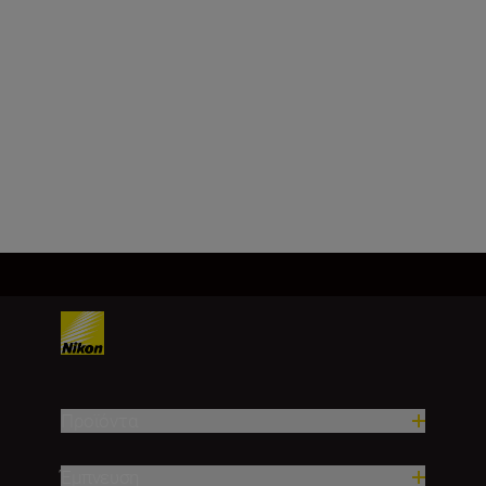
Εστιακή απόσταση
24–70 mm
Φόρτωση περισσότερων
Προϊόντα
Έμπνευση