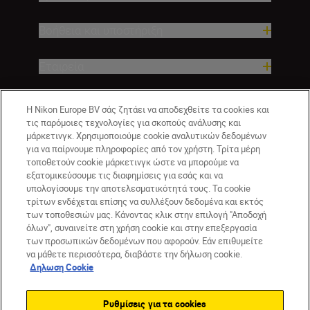
Βοήθεια και υποστήριξη
Εταιρεία
Η Nikon Europe BV σάς ζητάει να αποδεχθείτε τα cookies και
τις παρόμοιες τεχνολογίες για σκοπούς ανάλυσης και
μάρκετινγκ. Χρησιμοποιούμε cookie αναλυτικών δεδομένων
για να παίρνουμε πληροφορίες από τον χρήστη. Τρίτα μέρη
τοποθετούν cookie μάρκετινγκ ώστε να μπορούμε να
εξατομικεύσουμε τις διαφημίσεις για εσάς και να
υπολογίσουμε την αποτελεσματικότητά τους. Τα cookie
τρίτων ενδέχεται επίσης να συλλέξουν δεδομένα και εκτός
GR
Nikon Sites
των τοποθεσιών μας. Κάνοντας κλικ στην επιλογή "Αποδοχή
Επικοινωνήστε μαζί μας
Δήλωση περί απορρήτου
όλων", συναινείτε στη χρήση cookie και στην επεξεργασία
Όροι Χρήσης
Δήλωση cookie
Ρυθμίσεις cookie
των προσωπικών δεδομένων που αφορούν. Εάν επιθυμείτε
© 2026 Nikon
να μάθετε περισσότερα, διαβάστε την δήλωση cookie.
Δηλωση Cookie
Ρυθμίσεις για τα cookies
Back to top