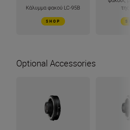
φακούς μ
Κάλυμμα φακού LC-95B
της
SHOP
S
Optional Accessories