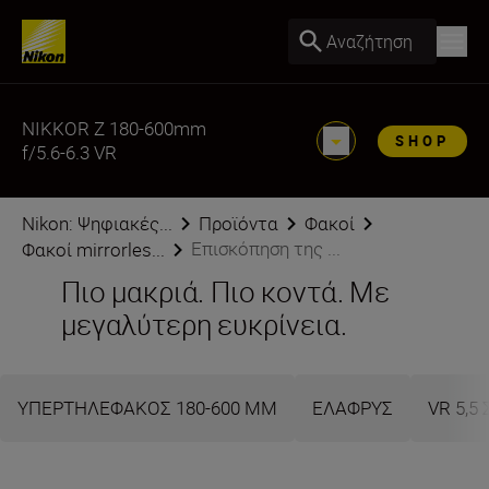
Αναζήτηση
NIKKOR Z 180-600mm
SHOP
f/5.6-6.3 VR
Nikon: Ψηφιακές...
Προϊόντα
Φακοί
Επισκόπηση της ...
Φακοί mirrorles...
Πιο μακριά. Πιο κοντά. Με
μεγαλύτερη ευκρίνεια.
ΥΠΕΡΤΗΛΕΦΑΚΟΣ 180-600 MM
ΕΛΑΦΡΥΣ
VR 5,5