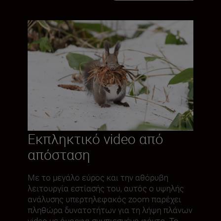
Εκπληκτικό video από
απόσταση
Με το μεγάλο εύρος και την αθόρυβη
λειτουργία εστίασής του, αυτός ο υψηλής
ανάλυσης υπερτηλεφακός zoom παρέχει
πληθώρα δυνατοτήτων για τη λήψη πλάνων
video με όμορφα συμπιεσμένο φόντο. Το