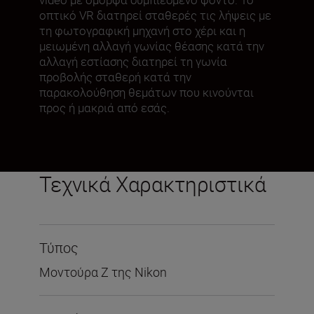
οπτικό VR διατηρεί σταθερές τις λήψεις με
τη φωτογραφική μηχανή στο χέρι και η
μειωμένη αλλαγή γωνίας θέασης κατά την
αλλαγή εστίασης διατηρεί τη γωνία
προβολής σταθερή κατά την
παρακολούθηση θεμάτων που κινούνται
προς ή μακριά από εσάς.
Τεχνικά Χαρακτηριστικά
Τύπος
Μοντούρα Ζ της Nikon