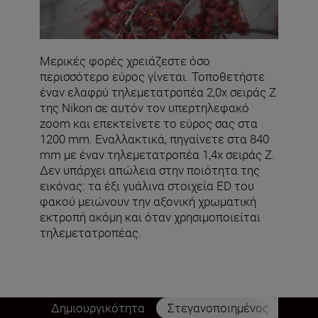
Μερικές φορές χρειάζεστε όσο
περισσότερο εύρος γίνεται. Τοποθετήστε
έναν ελαφρύ τηλεμετατροπέα 2,0x σειράς Z
της Nikon σε αυτόν τον υπερτηλεφακό
zoom και επεκτείνετε το εύρος σας στα
1200 mm. Εναλλακτικά, πηγαίνετε στα 840
mm με έναν τηλεμετατροπέα 1,4x σειράς Z.
Δεν υπάρχει απώλεια στην ποιότητα της
εικόνας: τα έξι γυάλινα στοιχεία ED του
φακού μειώνουν την αξονική χρωματική
εκτροπή ακόμη και όταν χρησιμοποιείται
τηλεμετατροπέας.
Δημιουργικότητα
Στεγανοποιημένος
Ομα