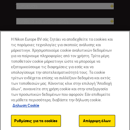
Έμπνευση
Βοήθεια και υποστήριξη
Εταιρεία
Η Nikon Europe BV σάς ζητάει να αποδεχθείτε τα cookies και
τις παρόμοιες τεχνολογίες για σκοπούς ανάλυσης και
μάρκετινγκ. Χρησιμοποιούμε cookie αναλυτικών δεδομένων
για να παίρνουμε πληροφορίες από τον χρήστη. Τρίτα μέρη
τοποθετούν cookie μάρκετινγκ ώστε να μπορούμε να
εξατομικεύσουμε τις διαφημίσεις για εσάς και να
υπολογίσουμε την αποτελεσματικότητά τους. Τα cookie
τρίτων ενδέχεται επίσης να συλλέξουν δεδομένα και εκτός
των τοποθεσιών μας. Κάνοντας κλικ στην επιλογή "Αποδοχή
όλων", συναινείτε στη χρήση cookie και στην επεξεργασία
GR
Nikon Sites
των προσωπικών δεδομένων που αφορούν. Εάν επιθυμείτε
να μάθετε περισσότερα, διαβάστε την δήλωση cookie.
Επικοινωνήστε μαζί μας
Δήλωση περί απορρήτου
Δηλωση Cookie
Όροι Χρήσης
Δήλωση cookie
Ρυθμίσεις cookie
© 2026 Nikon
Ρυθμίσεις για τα cookies
Απόρριψη όλων