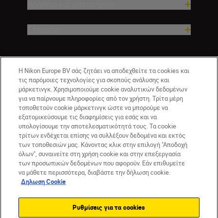
Βοήθεια και υποστήριξη
Εταιρεία
Η Nikon Europe BV σάς ζητάει να αποδεχθείτε τα cookies και
τις παρόμοιες τεχνολογίες για σκοπούς ανάλυσης και
μάρκετινγκ. Χρησιμοποιούμε cookie αναλυτικών δεδομένων
για να παίρνουμε πληροφορίες από τον χρήστη. Τρίτα μέρη
τοποθετούν cookie μάρκετινγκ ώστε να μπορούμε να
εξατομικεύσουμε τις διαφημίσεις για εσάς και να
GR
Nikon Sites
υπολογίσουμε την αποτελεσματικότητά τους. Τα cookie
τρίτων ενδέχεται επίσης να συλλέξουν δεδομένα και εκτός
Επικοινωνήστε μαζί μας
Δήλωση περί απορρήτου
των τοποθεσιών μας. Κάνοντας κλικ στην επιλογή "Αποδοχή
Όροι Χρήσης
Δήλωση cookie
Ρυθμίσεις cookie
όλων", συναινείτε στη χρήση cookie και στην επεξεργασία
© 2026 Nikon
των προσωπικών δεδομένων που αφορούν. Εάν επιθυμείτε
να μάθετε περισσότερα, διαβάστε την δήλωση cookie.
Δηλωση Cookie
Back to top
Ρυθμίσεις για τα cookies