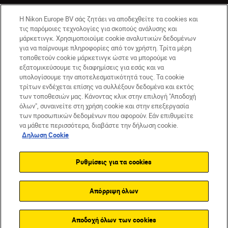
Η Nikon Europe BV σάς ζητάει να αποδεχθείτε τα cookies και
τις παρόμοιες τεχνολογίες για σκοπούς ανάλυσης και
μάρκετινγκ. Χρησιμοποιούμε cookie αναλυτικών δεδομένων
για να παίρνουμε πληροφορίες από τον χρήστη. Τρίτα μέρη
τοποθετούν cookie μάρκετινγκ ώστε να μπορούμε να
εξατομικεύσουμε τις διαφημίσεις για εσάς και να
υπολογίσουμε την αποτελεσματικότητά τους. Τα cookie
GR
Nikon Sites
τρίτων ενδέχεται επίσης να συλλέξουν δεδομένα και εκτός
των τοποθεσιών μας. Κάνοντας κλικ στην επιλογή "Αποδοχή
Επικοινωνήστε μαζί μας
Δήλωση περί απορρήτου
όλων", συναινείτε στη χρήση cookie και στην επεξεργασία
Όροι Χρήσης
Δήλωση cookie
Ρυθμίσεις cookie
των προσωπικών δεδομένων που αφορούν. Εάν επιθυμείτε
© 2026 Nikon
να μάθετε περισσότερα, διαβάστε την δήλωση cookie.
Δηλωση Cookie
Ρυθμίσεις για τα cookies
Back to top
Απόρριψη όλων
Αποδοχή όλων των cookies