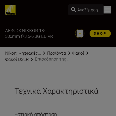
Αναζήτηση
AF-S DX NIKKOR 18-
SHOP
300mm f/3.5-6.3G ED VR
Nikon: Ψηφιακές...
Προϊόντα
Φακοί
Επισκόπηση της ...
Φακοί DSLR
Τεχνικά Χαρακτηριστικά
Εστιακή απόσταση