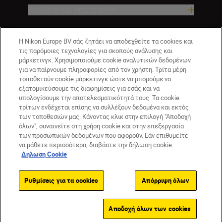
Βοήθεια και υποστήριξη
Εταιρεία
Η Nikon Europe BV σάς ζητάει να αποδεχθείτε τα cookies και
τις παρόμοιες τεχνολογίες για σκοπούς ανάλυσης και
μάρκετινγκ. Χρησιμοποιούμε cookie αναλυτικών δεδομένων
για να παίρνουμε πληροφορίες από τον χρήστη. Τρίτα μέρη
τοποθετούν cookie μάρκετινγκ ώστε να μπορούμε να
εξατομικεύσουμε τις διαφημίσεις για εσάς και να
υπολογίσουμε την αποτελεσματικότητά τους. Τα cookie
τρίτων ενδέχεται επίσης να συλλέξουν δεδομένα και εκτός
των τοποθεσιών μας. Κάνοντας κλικ στην επιλογή "Αποδοχή
όλων", συναινείτε στη χρήση cookie και στην επεξεργασία
GR
Nikon Sites
των προσωπικών δεδομένων που αφορούν. Εάν επιθυμείτε
να μάθετε περισσότερα, διαβάστε την δήλωση cookie.
Επικοινωνήστε μαζί μας
Δήλωση περί απορρήτου
Δηλωση Cookie
Όροι Χρήσης
Δήλωση cookie
Ρυθμίσεις cookie
© 2026 Nikon
Ρυθμίσεις για τα cookies
Απόρριψη όλων
Back to top
Αποδοχή όλων των cookies