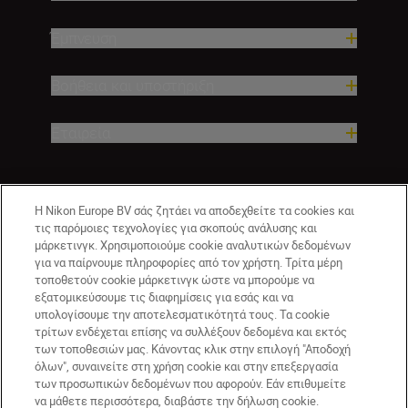
Έμπνευση
Βοήθεια και υποστήριξη
Εταιρεία
Η Nikon Europe BV σάς ζητάει να αποδεχθείτε τα cookies και
τις παρόμοιες τεχνολογίες για σκοπούς ανάλυσης και
μάρκετινγκ. Χρησιμοποιούμε cookie αναλυτικών δεδομένων
για να παίρνουμε πληροφορίες από τον χρήστη. Τρίτα μέρη
τοποθετούν cookie μάρκετινγκ ώστε να μπορούμε να
εξατομικεύσουμε τις διαφημίσεις για εσάς και να
GR
Nikon Sites
υπολογίσουμε την αποτελεσματικότητά τους. Τα cookie
τρίτων ενδέχεται επίσης να συλλέξουν δεδομένα και εκτός
Επικοινωνήστε μαζί μας
Δήλωση περί απορρήτου
των τοποθεσιών μας. Κάνοντας κλικ στην επιλογή "Αποδοχή
Όροι Χρήσης
Δήλωση cookie
Ρυθμίσεις cookie
όλων", συναινείτε στη χρήση cookie και στην επεξεργασία
© 2026 Nikon
των προσωπικών δεδομένων που αφορούν. Εάν επιθυμείτε
να μάθετε περισσότερα, διαβάστε την δήλωση cookie.