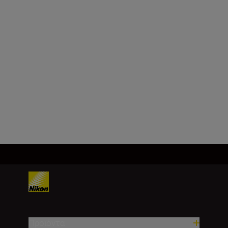
Μοντούρα φακού
Μοντούρα Ζ της Nikon
Φορμά αισθητήρα εικόνας
DX
Φόρτωση περισσότερων
Προϊόντα