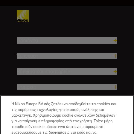
Προϊόντα
Έμπνευση
Βοήθεια και υποστήριξη
Εταιρεία
Η Nikon Europe BV σάς ζητάει να αποδεχθείτε τα cookies και
τις παρόμοιες τεχνολογίες για σκοπούς ανάλυσης και
μάρκετινγκ. Χρησιμοποιούμε cookie αναλυτικών δεδομένων
για να παίρνουμε πληροφορίες από τον χρήστη. Τρίτα μέρη
τοποθετούν cookie μάρκετινγκ ώστε να μπορούμε να
εξατομικεύσουμε τις διαφημίσεις για εσάς και να