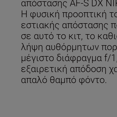
απόστασης AF-S DX N
Η φυσική προοπτική τ
εστιακής απόστασης π
σε αυτό το κιτ, το καθ
λήψη αυθόρμητων πορ
μέγιστο διάφραγμα f/1
εξαιρετική απόδοση χ
απαλό θαμπό φόντο.