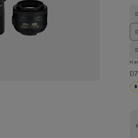
D
D
D
Η ε
D7