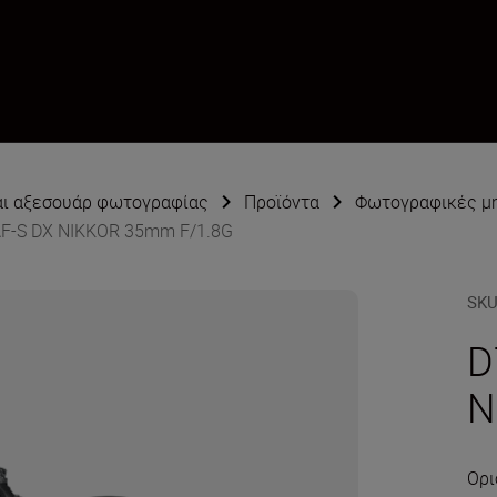
αι αξεσουάρ φωτογραφίας
Προϊόντα
Φωτογραφικές μ
AF-S DX NIKKOR 35mm F/1.8G
SK
D
N
Ορι