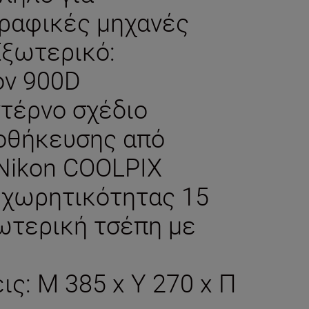
ραφικές μηχανές
Εξωτερικό:
ον 900D
ντέρνο σχέδιο
οθήκευσης από
 Nikon COOLPIX
α χωρητικότητας 15
ωτερική τσέπη με
ις: M 385 x Y 270 x Π