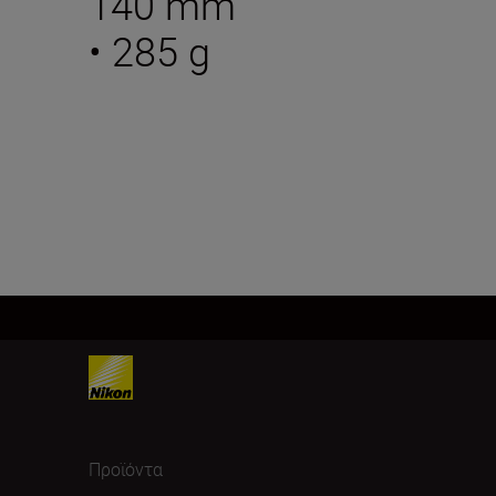
140 mm
• 285 g
Προϊόντα