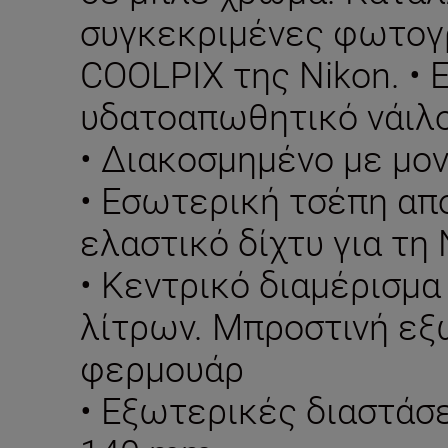
συγκεκριμένες φωτογ
COOLPIX της Nikon. • 
υδατοαπωθητικό νάιλ
• Διακοσμημένο με μο
• Εσωτερική τσέπη απ
ελαστικό δίχτυ για τη
• Κεντρικό διαμέρισμ
λίτρων. Μπροστινή εξ
φερμουάρ
• Εξωτερικές διαστάσε