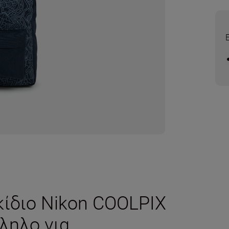
κίδιο Nikon COOLPIX
ληλο για