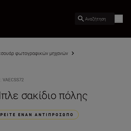
Αναζήτηση
εσουάρ φωτογραφικών μηχανών
U
:
VAECSS72
πλε σακίδιο πόλης
ΒΡΕΊΤΕ ΈΝΑΝ ΑΝΤΙΠΡΌΣΩΠΟ