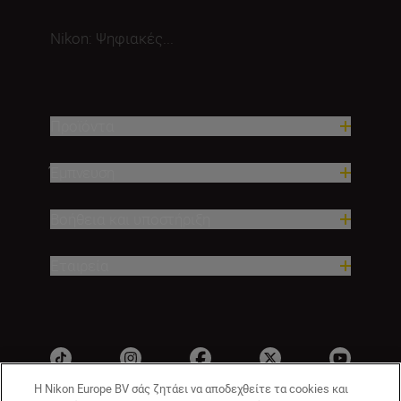
Nikon: Ψηφιακές...
Προϊόντα
Έμπνευση
Βοήθεια και υποστήριξη
Εταιρεία
Η Nikon Europe BV σάς ζητάει να αποδεχθείτε τα cookies και