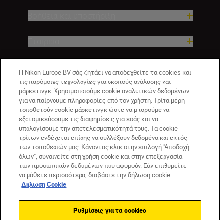
Βοήθεια και υποστήριξη
Εταιρεία
Η Nikon Europe BV σάς ζητάει να αποδεχθείτε τα cookies και
τις παρόμοιες τεχνολογίες για σκοπούς ανάλυσης και
μάρκετινγκ. Χρησιμοποιούμε cookie αναλυτικών δεδομένων
για να παίρνουμε πληροφορίες από τον χρήστη. Τρίτα μέρη
τοποθετούν cookie μάρκετινγκ ώστε να μπορούμε να
εξατομικεύσουμε τις διαφημίσεις για εσάς και να
υπολογίσουμε την αποτελεσματικότητά τους. Τα cookie
GR
Nikon Sites
τρίτων ενδέχεται επίσης να συλλέξουν δεδομένα και εκτός
των τοποθεσιών μας. Κάνοντας κλικ στην επιλογή "Αποδοχή
Επικοινωνήστε μαζί μας
Δήλωση περί απορρήτου
όλων", συναινείτε στη χρήση cookie και στην επεξεργασία
Όροι Χρήσης
Δήλωση cookie
Ρυθμίσεις cookie
των προσωπικών δεδομένων που αφορούν. Εάν επιθυμείτε
© 2026 Nikon
να μάθετε περισσότερα, διαβάστε την δήλωση cookie.
Δηλωση Cookie
Ρυθμίσεις για τα cookies
Back to top