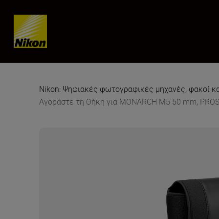
Skip content
Nikon: Ψηφιακές φωτογραφικές μηχανές, φακοί κ
Αγοράστε τη Θήκη για MONARCH M5 50 mm, PRO