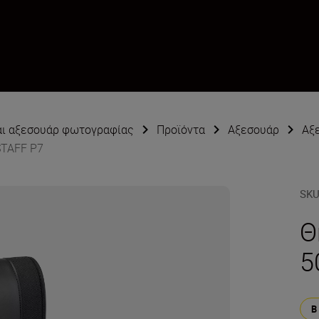
αι αξεσουάρ φωτογραφίας
Προϊόντα
Αξεσουάρ
Αξε
STAFF P7
SK
Θ
5