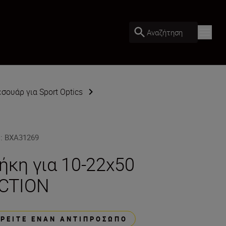
Αναζήτηση
σουάρ για Sport Optics
U
:
BXA31269
ήκη για 10-22x50
CTION
ΒΡΕΊΤΕ ΈΝΑΝ ΑΝΤΙΠΡΌΣΩΠΟ