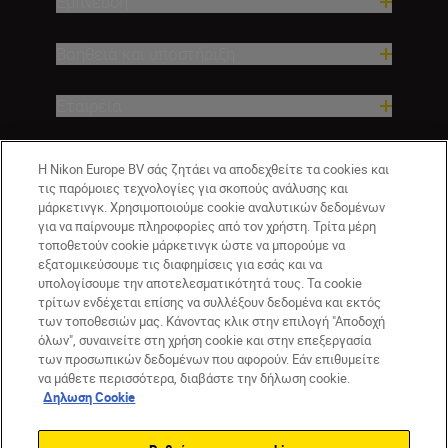
Έμπνευση
Βοήθεια και υποστήριξη
Εταιρεία
Η Nikon Europe BV σάς ζητάει να αποδεχθείτε τα cookies και
τις παρόμοιες τεχνολογίες για σκοπούς ανάλυσης και
μάρκετινγκ. Χρησιμοποιούμε cookie αναλυτικών δεδομένων
για να παίρνουμε πληροφορίες από τον χρήστη. Τρίτα μέρη
τοποθετούν cookie μάρκετινγκ ώστε να μπορούμε να
εξατομικεύσουμε τις διαφημίσεις για εσάς και να
υπολογίσουμε την αποτελεσματικότητά τους. Τα cookie
GR
Nikon Sites
τρίτων ενδέχεται επίσης να συλλέξουν δεδομένα και εκτός
των τοποθεσιών μας. Κάνοντας κλικ στην επιλογή "Αποδοχή
Επικοινωνήστε μαζί μας
Δήλωση περί απορρήτου
όλων", συναινείτε στη χρήση cookie και στην επεξεργασία
Όροι Χρήσης
Δήλωση cookie
Ρυθμίσεις cookie
των προσωπικών δεδομένων που αφορούν. Εάν επιθυμείτε
© 2026 Nikon
να μάθετε περισσότερα, διαβάστε την δήλωση cookie.
Δηλωση Cookie