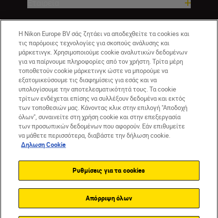
Εταιρεία
Η Nikon Europe BV σάς ζητάει να αποδεχθείτε τα cookies και
τις παρόμοιες τεχνολογίες για σκοπούς ανάλυσης και
μάρκετινγκ. Χρησιμοποιούμε cookie αναλυτικών δεδομένων
για να παίρνουμε πληροφορίες από τον χρήστη. Τρίτα μέρη
τοποθετούν cookie μάρκετινγκ ώστε να μπορούμε να
εξατομικεύσουμε τις διαφημίσεις για εσάς και να
υπολογίσουμε την αποτελεσματικότητά τους. Τα cookie
GR
Nikon Sites
τρίτων ενδέχεται επίσης να συλλέξουν δεδομένα και εκτός
των τοποθεσιών μας. Κάνοντας κλικ στην επιλογή "Αποδοχή
Επικοινωνήστε μαζί μας
Δήλωση περί απορρήτου
όλων", συναινείτε στη χρήση cookie και στην επεξεργασία
Όροι Χρήσης
Δήλωση cookie
Ρυθμίσεις cookie
των προσωπικών δεδομένων που αφορούν. Εάν επιθυμείτε
© 2026 Nikon
να μάθετε περισσότερα, διαβάστε την δήλωση cookie.
Δηλωση Cookie
Ρυθμίσεις για τα cookies
Back to top
Απόρριψη όλων