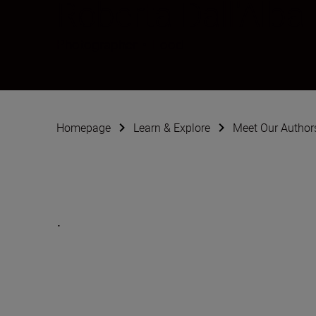
Roberta Dall'Alba
Photographer
•
Food
Homepage
Learn & Explore
Meet Our Author
.