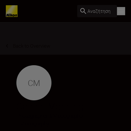
Αναζήτηση
Back to Overview
CM
Cathrin Manning
Photographer & Videographer
•
Videography