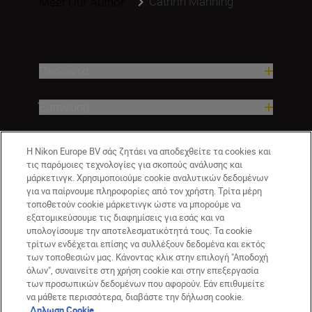
Cathrin Manning
Meet Our Author...
Προϊόντα
Έμπνευση
Βοήθεια και υποστήριξη
Η Nikon Europe BV σάς ζητάει να αποδεχθείτε τα cookies και
τις παρόμοιες τεχνολογίες για σκοπούς ανάλυσης και
μάρκετινγκ. Χρησιμοποιούμε cookie αναλυτικών δεδομένων
Εταιρεία
για να παίρνουμε πληροφορίες από τον χρήστη. Τρίτα μέρη
τοποθετούν cookie μάρκετινγκ ώστε να μπορούμε να
εξατομικεύσουμε τις διαφημίσεις για εσάς και να
υπολογίσουμε την αποτελεσματικότητά τους. Τα cookie
τρίτων ενδέχεται επίσης να συλλέξουν δεδομένα και εκτός
των τοποθεσιών μας. Κάνοντας κλικ στην επιλογή "Αποδοχή
όλων", συναινείτε στη χρήση cookie και στην επεξεργασία
των προσωπικών δεδομένων που αφορούν. Εάν επιθυμείτε
να μάθετε περισσότερα, διαβάστε την δήλωση cookie.
Δηλωση Cookie