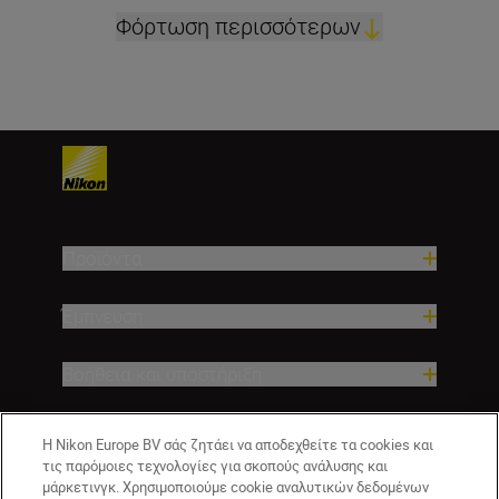
Φόρτωση περισσότερων
Προϊόντα
Έμπνευση
Βοήθεια και υποστήριξη
Εταιρεία
Η Nikon Europe BV σάς ζητάει να αποδεχθείτε τα cookies και
τις παρόμοιες τεχνολογίες για σκοπούς ανάλυσης και
μάρκετινγκ. Χρησιμοποιούμε cookie αναλυτικών δεδομένων