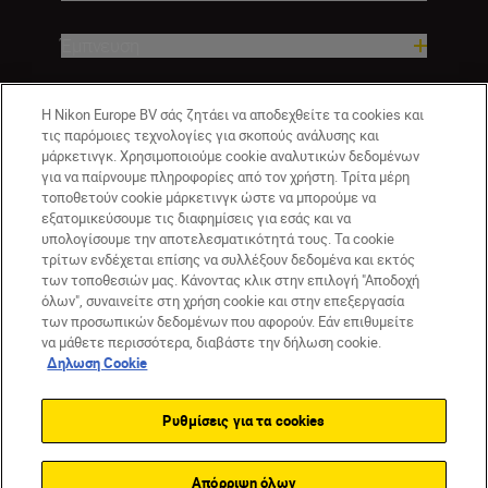
Έμπνευση
Βοήθεια και υποστήριξη
Η Nikon Europe BV σάς ζητάει να αποδεχθείτε τα cookies και
τις παρόμοιες τεχνολογίες για σκοπούς ανάλυσης και
μάρκετινγκ. Χρησιμοποιούμε cookie αναλυτικών δεδομένων
Εταιρεία
για να παίρνουμε πληροφορίες από τον χρήστη. Τρίτα μέρη
τοποθετούν cookie μάρκετινγκ ώστε να μπορούμε να
εξατομικεύσουμε τις διαφημίσεις για εσάς και να
υπολογίσουμε την αποτελεσματικότητά τους. Τα cookie
τρίτων ενδέχεται επίσης να συλλέξουν δεδομένα και εκτός
των τοποθεσιών μας. Κάνοντας κλικ στην επιλογή "Αποδοχή
όλων", συναινείτε στη χρήση cookie και στην επεξεργασία
των προσωπικών δεδομένων που αφορούν. Εάν επιθυμείτε
να μάθετε περισσότερα, διαβάστε την δήλωση cookie.
Δηλωση Cookie
GR
Nikon Sites
Επικοινωνήστε μαζί μας
Δήλωση περί απορρήτου
Ρυθμίσεις για τα cookies
Όροι Χρήσης
Δήλωση cookie
Ρυθμίσεις cookie
© 2026 Nikon
Απόρριψη όλων